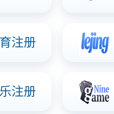
开云体育平台官方网站网络化安
育平台官方网站平台架构，实现用户与数据全链路防护，构建系
身份验证
网络防
登录、行为识
WAF规则、
、设备绑定
别、服务稳