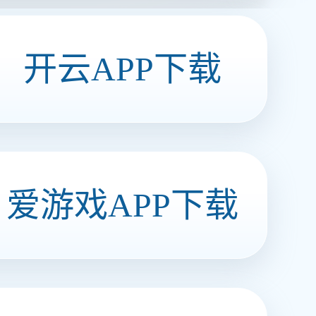
Mac 与
采用轻量化架构与加密访问机
，帮助用户稳
制，适配多种设备系统，有效
轻松绕过访
防劫持、防屏蔽，保障平台访
同步与内容
问安全性和数据一致性。
。
同区域的活跃趋势。