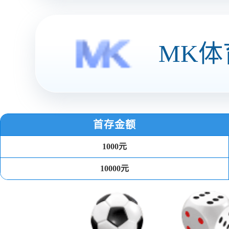
字段加
从注册到观看赛
1
如何注册成为平台用户？