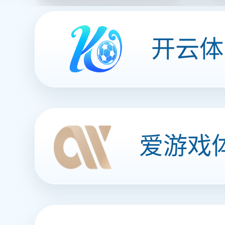
我们推出的原生应用覆盖体育、电竞等热门内容，
支持赛事查看、数据浏览与多端同步，结合高清直
播与智能提醒，为用户带来高效、流畅的体验。
依托开云体育平台