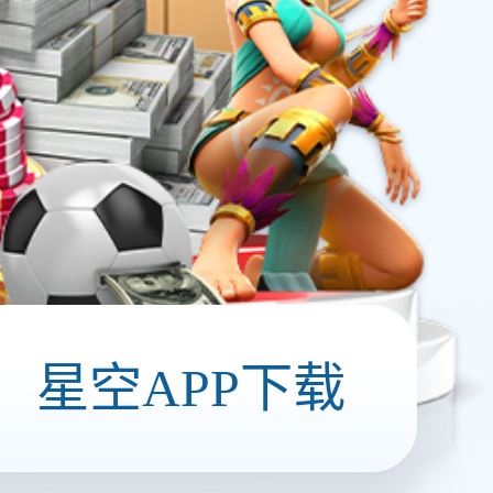
具
安全登录器