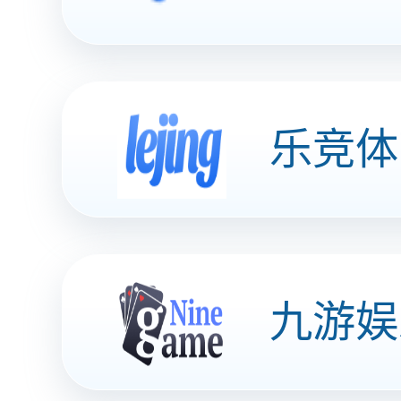
结合开云体
多因子
别