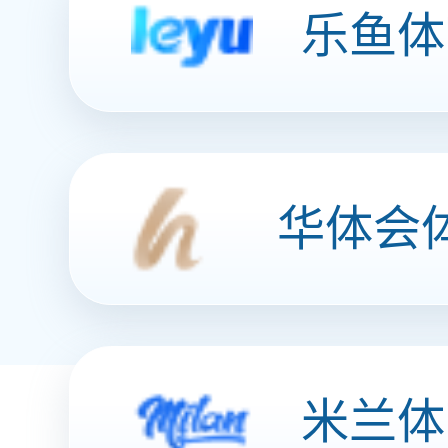
洛
杉
矶